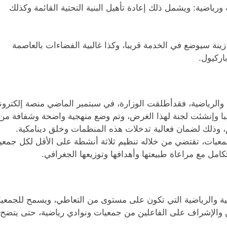
ورياضية: ويشمل ذلك إعادة تأهيل البنية التحتية القائمة وكذلك
زينة سيوضع في الخدمة قريبا، وكذا غالبية الفضاءات بالعاصمة
اركيول.
ة والرياضية، فقدأطلقت الوزارة، في سبتمبر الماضي منصة إلكترون
لهم طلب الدعم. وتلقينا حتى الآن 1100 طلبا وإنشئت لجنة لهذا الغرض، وتم وضع منهجية واضحة وشفافة من
م، وذلك لضمان فعالية تدخلات هذه المنظمات وخلق دينامكية.
عيات، تقتضي من خلاله تنظيم ثلاثة أنشطة على الأقل لكل جمعية
بية والرياضية التي تكون على مستوى من التعاطي، ويسمح للجمعي
ين والإشراف على الفاعلين من جمعيات ونوادي رياضية، حتى يتضح ل